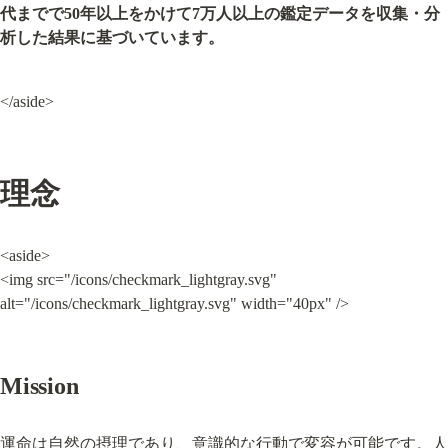
代までで50年以上をかけて7万人以上の鑑定データを収集・分
析した結果に基づいています。
</aside>
理念
<aside>

<img src="/icons/checkmark_lightgray.svg" 
alt="/icons/checkmark_lightgray.svg" width="40px" />
Mission
運命は自然の摂理であり、意識的な行動で変容が可能です。人